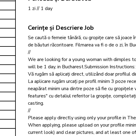
1 zi // 1 day
Cerințe și Descriere Job
Se caută o femeie tânără, cu gropițe care să joace 
de băuturi răcoritoare. Filmarea va fi o de o zi, în Buc
// 

We are looking for a young woman with dimples to a
will be 1 day, in Bucharest.Submission Instructions:
Vă rugăm să aplicați direct, utilizând doar profilul d
La aplicare rugăm urcați pe profil minim 3 poze recen
neapărat minim una dintre poze să fie cu gropițele viz
features" cu detaliul referitor la gropițe, completați
casting. 

//

Please apply directly using only your profile in The 
When applying, please upload on your profile mini
current look) and clear pictures, and at least one 