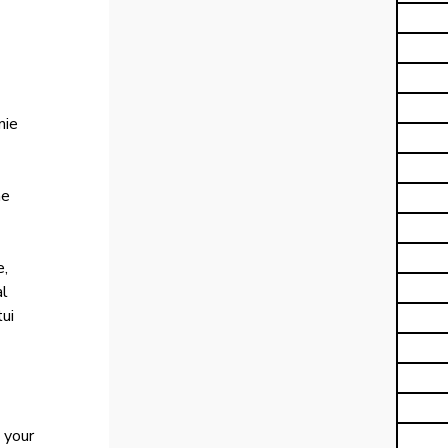
nie 
e 
, 
l 
ui 
 your 