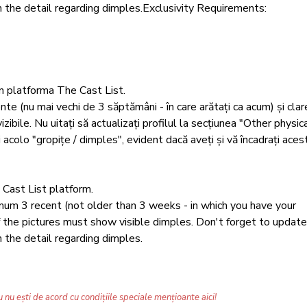
th the detail regarding dimples.Exclusivity Requirements: 
in platforma The Cast List.

te (nu mai vechi de 3 săptămâni - în care arătați ca acum) și clare
ibile. Nu uitați să actualizați profilul la secțiunea "Other physica
 acolo "gropițe / dimples", evident dacă aveți și vă încadrați acest
Cast List platform. 

mum 3 recent (not older than 3 weeks - in which you have your 
of the pictures must show visible dimples. Don't forget to update
h the detail regarding dimples.
 nu ești de acord cu condițiile speciale mențioante aici!