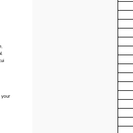
, 
l 
ui 
 your 