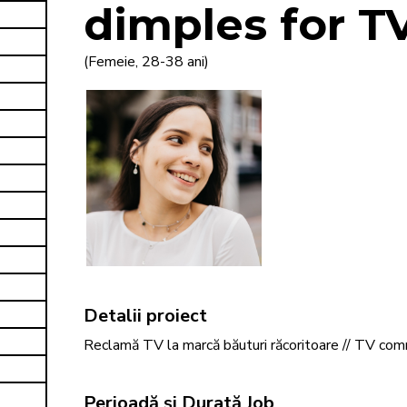
dimples for T
(Femeie, 28-38 ani)
Detalii proiect
Reclamă TV la marcă băuturi răcoritoare // TV comm
Perioadă și Durată Job