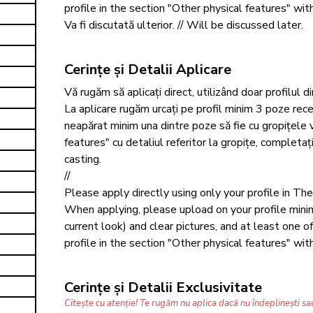
profile in the section "Other physical features" wi
Va fi discutată ulterior. // Will be discussed later.
Cerințe și Detalii Aplicare
Vă rugăm să aplicați direct, utilizând doar profilul d
La aplicare rugăm urcați pe profil minim 3 poze recen
neapărat minim una dintre poze să fie cu gropițele viz
features" cu detaliul referitor la gropițe, completați
casting. 

//

Please apply directly using only your profile in The 
When applying, please upload on your profile mini
current look) and clear pictures, and at least one 
profile in the section "Other physical features" wit
Cerințe și Detalii Exclusivitate
Citește cu atenție! Te rugăm nu aplica dacă nu îndeplinești sau