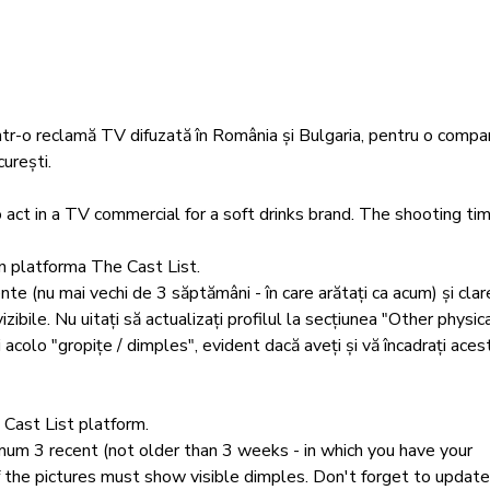
într-o reclamă TV difuzată în România și Bulgaria, pentru o compa
urești. 

ct in a TV commercial for a soft drinks brand. The shooting tim
 
in platforma The Cast List.

te (nu mai vechi de 3 săptămâni - în care arătați ca acum) și clare
ibile. Nu uitați să actualizați profilul la secțiunea "Other physica
 acolo "gropițe / dimples", evident dacă aveți și vă încadrați acest
Cast List platform. 

mum 3 recent (not older than 3 weeks - in which you have your 
of the pictures must show visible dimples. Don't forget to update