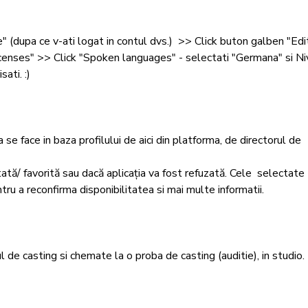
le" (dupa ce v-ati logat in contul dvs.)  >> Click buton galben "Edi
icenses" >> Click "Spoken languages" - selectati "Germana" si Ni
ti. :)

 se face in baza profilului de aici din platforma, de directorul de 
tată/ favorită sau dacă aplicația va fost refuzată. Cele  selectate 
u a reconfirma disponibilitatea si mai multe informatii. 

 de casting si chemate la o proba de casting (auditie), in studio.