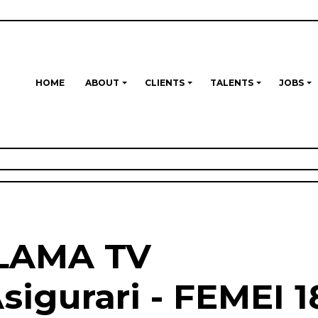
HOME
ABOUT
CLIENTS
TALENTS
JOBS
LAMA TV
igurari - FEMEI 1