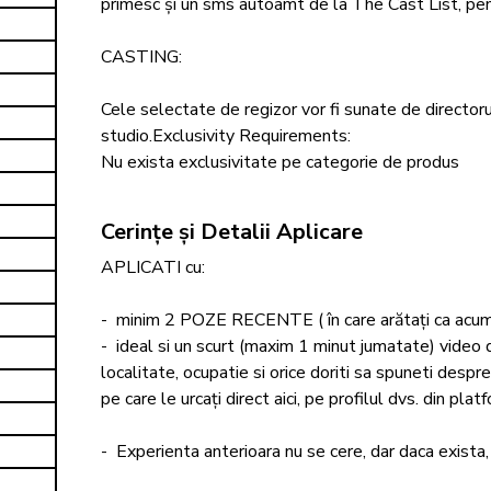
primesc și un sms autoamt de la The Cast List, pentr
CASTING: 

Cele selectate de regizor vor fi sunate de directorul
studio.Exclusivity Requirements: 
Nu exista exclusivitate pe categorie de produs
Cerințe și Detalii Aplicare
APLICATI cu:

-  minim 2 POZE RECENTE ( în care arătați ca acum): u
-  ideal si un scurt (maxim 1 minut jumatate) video d
localitate, ocupatie si orice doriti sa spuneti despre 
pe care le urcați direct aici, pe profilul dvs. din platf
-  Experienta anterioara nu se cere, dar daca exista, 