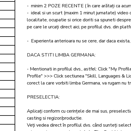
-  minim 2 POZE RECENTE ( în care arătați ca acum): u
-  ideal si un scurt (maxim 1 minut jumatate) video d
localitate, ocupatie si orice doriti sa spuneti despre 
pe care le urcați direct aici, pe profilul dvs. din platf
-  Experienta anterioara nu se cere, dar daca exista, 
DACA STITI LIMBA GERMANA: 

- Mentionati in profilul dvs., astfel: Click "My Profi
Profile" >>> Click sectiunea "Skill, Languages & L
corect la care vorbiti limba Germana, va rugam nu trisa
PRESELECTIA: 

Aplicați conform cu cerințele de mai sus, preselectia
casting si regizor/productie. 

Veți vedea direct în profilul dvs. când sunteți selec