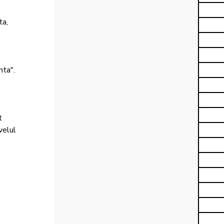
a, 
ta".

t 
velul 