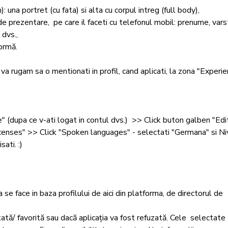
na portret (cu fata) si alta cu corpul intreg (full body),

e prezentare,  pe care il faceti cu telefonul mobil: prenume, varst
dvs., 

ormă. 

va rugam sa o mentionati in profil, cand aplicati, la zona "Experien
le" (dupa ce v-ati logat in contul dvs.)  >> Click buton galben "Edi
icenses" >> Click "Spoken languages" - selectati "Germana" si Ni
ti. :)

 se face in baza profilului de aici din platforma, de directorul de 
tată/ favorită sau dacă aplicația va fost refuzată. Cele  selectate 