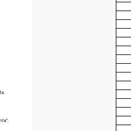
a, 
ta".
