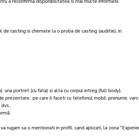
u a reconfirma disponibilitatea si mai multe informatii. 

 de casting si chemate la o proba de casting (auditie), in 
na portret (cu fata) si alta cu corpul intreg (full body),

e prezentare,  pe care il faceti cu telefonul mobil: prenume, varst
dvs., 

ormă. 

va rugam sa o mentionati in profil, cand aplicati, la zona "Experien