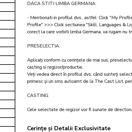
DACA STITI LIMBA GERMANA: 

- Mentionati in profilul dvs., astfel: Click "My Profi
Profile" >>> Click sectiunea "Skill, Languages & L
corect la care vorbiti limba Germana, va rugam nu trisa
PRESELECTIA: 

Aplicați conform cu cerințele de mai sus, preselectia
casting si regizor/productie. 

Veți vedea direct în profilul dvs. când sunteți selec
primesc și un sms autoamt de la The Cast List, pentr
CASTING: 

Cele selectate de regizor vor fi sunate de directorul
Cerințe și Detalii Exclusivitate