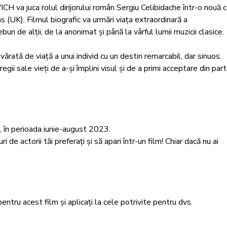
va juca rolul dirijorului român Sergiu Celibidache într-o nouă c
 (UK). Filmul biografic va urmări viața extraordinară a 
bun de alții, de la anonimat și până la vârful lumii muzicii clasice. 

ată de viață a unui individ cu un destin remarcabil, dar sinuos. 
egii sale vieți de a-și împlini visul și de a primi acceptare din par
 perioada iunie-august 2023. 

ri de actorii tăi preferați și să apari într-un film! Chiar dacă nu ai 
tru acest film și aplicați la cele potrivite pentru dvs.