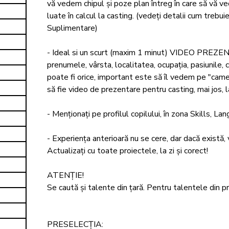
vă vedem chipul și poze plan întreg în care să vă vede
luate în calcul la casting. (vedeți detalii cum trebui
Suplimentare)

- Ideal si un scurt (maxim 1 minut) VIDEO PREZE
prenumele, vârsta, localitatea, ocupația, pasiunile,
poate fi orice, important este să îl vedem pe "cameră
să fie video de prezentare pentru casting, mai jos, l
- Menționați pe profilul copilului, în zona Skills, 
- Experiența anterioară nu se cere, dar dacă există, 
Actualizați cu toate proiectele, la zi și corect!

ATENȚIE! 

Se caută și talente din țară. Pentru talentele din pro
PRESELECȚIA:
