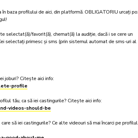
a în baza profilului de aici, din platformă. OBLIGATORIU urcați po
l! 

e selectat(ă)/favorit(ă), chemat(ă) la audiție, dacă i se cere un 
Cei selectați primesc și sms (prin sistemul automat de sms-uri al 
 

 joburi? Citește aici info: 

ete-profile
ul tău, ca să iei castingurile? Citește aici info: 

and-videos-should-be
re să iei castingurile? Ce alte videouri să mai încarci pe profilul
e-a-good-about-me