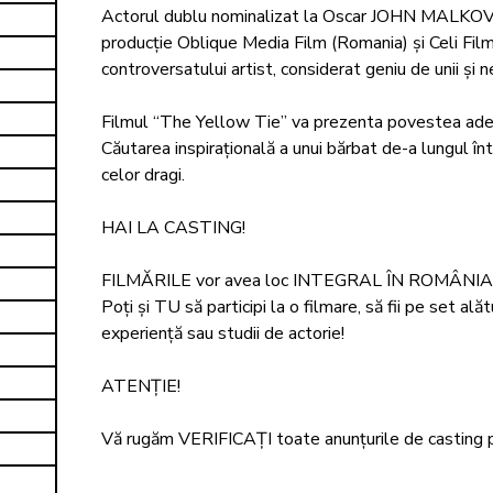
Actorul dublu nominalizat la Oscar JOHN MALKOVICH 
producție Oblique Media Film (Romania) și Celi Films
controversatului artist, considerat geniu de unii și ne
Filmul “The Yellow Tie” va prezenta povestea adevăr
Căutarea inspirațională a unui bărbat de-a lungul într
celor dragi.

HAI LA CASTING! 

FILMĂRILE vor avea loc INTEGRAL ÎN ROMÂNIA, în
Poți și TU să participi la o filmare, să fii pe set alătu
experiență sau studii de actorie!  

ATENȚIE!

Vă rugăm VERIFICAȚI toate anunțurile de casting pen