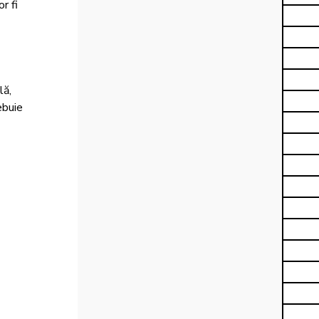
r fi 
ă, 
ebuie 