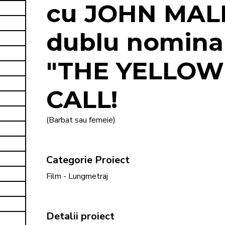
cu JOHN MALK
dublu nominali
"THE YELLOW 
CALL!
(Barbat sau femeie)
Categorie Proiect
Film - Lungmetraj
Detalii proiect