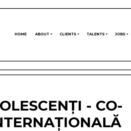
HOME
ABOUT
CLIENTS
TALENTS
JOBS
DOLESCENȚI - CO-
NTERNAȚIONALĂ