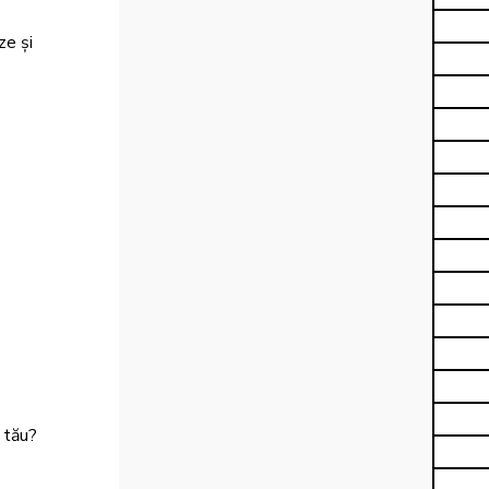
ze și 
 tău? 