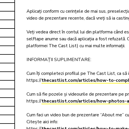
Aplicați conform cu cerințele de mai sus, preselecți
video de prezentare recente, dacă vreți să ia castingu
Veți vedea direct în contul lui din platforma când est
selftape anume sau dacă aplicația a fost refuzată. 
platformei The Cast List) cu mai multe informații.    
INFORMAȚII SUPLIMENTARE: 

Cum îți completezi profilul pe The Cast List, ca să iei
https://
thecastlist.com/articles/how-to-compl
Cum să fie pozele și videourile de prezentare pe profil
https://
thecastlist.com/articles/how-photos-
Cum faci un video bun de prezentare “About me” cu ca
Citește aici info:  

https://
thecastlist.com/articles/how-to-mak