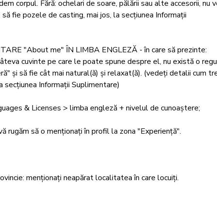
m corpul. Fără: ochelari de soare, pălării sau alte accesorii, nu vo
e să fie pozele de casting, mai jos, la secțiunea Informații 
NTARE "About me" ÎN LIMBA ENGLEZĂ - în care să prezinte: 
 câteva cuvinte pe care le poate spune despre el, nu există o regul
" și să fie cât mai natural(ă) și relaxat(ă). (vedeți detalii cum tr
a secțiunea Informații Suplimentare)

Languages & Licenses > limba engleză + nivelul de cunoaștere;

vă rugăm să o menționați în profil la zona "Experiență".

vincie: menționați neapărat localitatea în care locuiți. 
