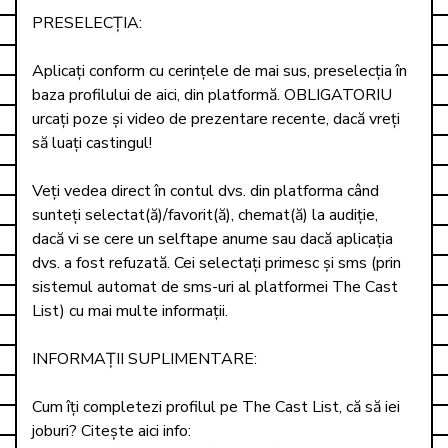
PRESELECȚIA:

Aplicați conform cu cerințele de mai sus, preselecția în 
baza profilului de aici, din platformă. OBLIGATORIU 
urcați poze și video de prezentare recente, dacă vreți 
să luați castingul! 

Veți vedea direct în contul dvs. din platforma când 
sunteți selectat(ă)/favorit(ă), chemat(ă) la audiție, 
dacă vi se cere un selftape anume sau dacă aplicația 
dvs. a fost refuzată. Cei selectați primesc și sms (prin 
sistemul automat de sms-uri al platformei The Cast 
List) cu mai multe informații.  

INFORMAȚII SUPLIMENTARE: 

Cum îți completezi profilul pe The Cast List, că să iei 
joburi? Citește aici info: 
