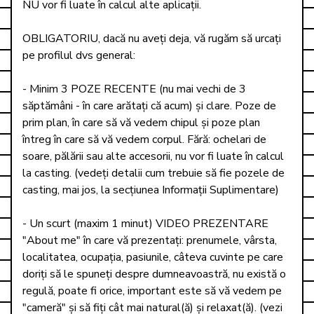
NU vor fi luate în calcul alte aplicații. 

OBLIGATORIU, dacă nu aveți deja, vă rugăm să urcați 
pe profilul dvs general:

- Minim 3 POZE RECENTE (nu mai vechi de 3 
săptămâni - în care arătați că acum) și clare. Poze de 
prim plan, în care să vă vedem chipul și poze plan 
întreg în care să vă vedem corpul. Fără: ochelari de 
soare, pălării sau alte accesorii, nu vor fi luate în calcul 
la casting. (vedeți detalii cum trebuie să fie pozele de 
casting, mai jos, la secțiunea Informații Suplimentare)

- Un scurt (maxim 1 minut) VIDEO PREZENTARE 
"About me" în care vă prezentați: prenumele, vârsta, 
localitatea, ocupația, pasiunile, câteva cuvinte pe care 
doriți să le spuneți despre dumneavoastră, nu există o 
regulă, poate fi orice, important este să vă vedem pe 
"cameră" și să fiți cât mai natural(ă) și relaxat(ă). (vezi 