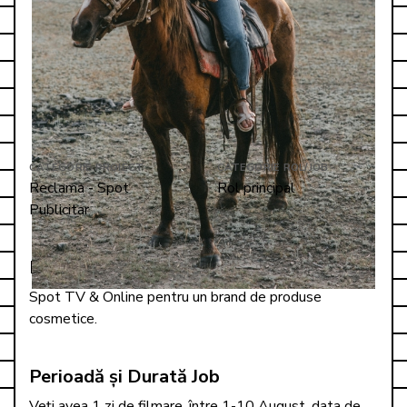
CATEGORIE PROIECT
CATEGORIE ROL/JOB
Reclama - Spot 
Rol principal
Publicitar
Detalii proiect
Spot TV & Online pentru un brand de produse 
cosmetice.
Perioadă și Durată Job
Veți avea 1 zi de filmare, între 1-10 August, data de 