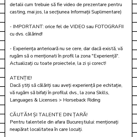
detalii cum trebuie să fie video de prezentare pentru 
casting, mai jos, la secțiunea Informații Suplimentare)

- IMPORTANT: orice fel de VIDEO sau FOTOGRAFII 
cu dvs. călărind!

- Experiența anterioară nu se cere, dar dacă există, vă 
rugăm să o menționati în profil la zona "Experiență".

Actualizați cu toate proiectele, la zi și corect!

ATENȚIE!

Dacă știți să călăriți sau aveți experiență pe echitație, 
vă rugăm să bifați în profilul dvs., la zona Skills, 
Languages & Licenses > Horseback Riding

CĂUTĂM ȘI TALENTE DIN ȚARĂ!

Pentru talentele din afara Bucureștiului: menționați 
neapărat localitatea în care locuiți. 
