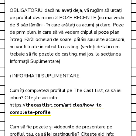
OBLIGATORIU, dacă nu aveți deja, vă rugăm să urcați 
pe profilul dvs minim 3 POZE RECENTE (nu mai vechi 
de 3 săptămâni - în care arătați ca acum) și clare. Poze 
de prim plan, în care să vă vedem chipul și poze plan 
întreg. Fără: ochelari de soare, pălării sau alte accesorii, 
nu vor fi luate în calcul la casting. (vedeți detalii cum 
trebuie să fie pozele de casting, mai jos, la secțiunea 
Informații Suplimentare)

ℹ️ INFORMAȚII SUPLIMENTARE: 

Cum îți completezi profilul pe The Cast List, ca să iei 
joburi? Citește aici info: 

https://
thecastlist.com/articles/how-to-
complete-profile
Cum să fie pozele și videourile de prezentare pe 
profilul tău, ca să iei castingurile? Citește aici info: 
