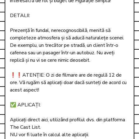
interesat/ă de rol și buget de Figurație Simplă!

DETALII:

Prezență în fundal, nerecognoscibilă, menită să 
completeze atmosfera și să aducă naturalețe scenei. 
De exemplu, un trecător pe stradă, un client într-o 
cafenea sau un pasager într-un autobuz. Nu aveți 
replică și nu vi se cere nimic deosebit.

❗❗ATENȚIE: O zi de filmare are de regulă 12 de 
ore. Vă rugăm să aplicați doar dacă sunteți de acord cu 
acest aspect!

✅ APLICAȚI: 

Aplicați direct aici, utilizând profilul dvs. din platforma 
The Cast List.

NU vor fi luate în calcul alte aplicații.
