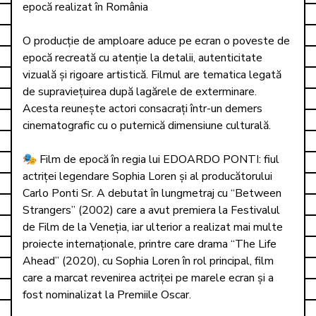
epocă realizat în România

O producție de amploare aduce pe ecran o poveste de 
epocă recreată cu atenție la detalii, autenticitate 
vizuală și rigoare artistică. Filmul are tematica legată 
de supraviețuirea după lagărele de exterminare. 
Acesta reunește actori consacrați într-un demers 
cinematografic cu o puternică dimensiune culturală.

🎭 Film de epocă în regia lui EDOARDO PONTI: fiul 
actriței legendare Sophia Loren și al producătorului 
Carlo Ponti Sr. A debutat în lungmetraj cu “Between 
Strangers” (2002) care a avut premiera la Festivalul 
de Film de la Veneția, iar ulterior a realizat mai multe 
proiecte internaționale, printre care drama “The Life 
Ahead” (2020), cu Sophia Loren în rol principal, film 
care a marcat revenirea actriței pe marele ecran și a 
fost nominalizat la Premiile Oscar.